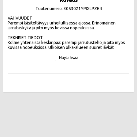
Tuotenumero: 3053021YPIXLPZE4
VAHVUUDET

Parempi käsiteltävyys urheilullisessa ajossa. Erinomainen 
jarrutuskyky ja pito myös kovissa nopeuksissa. 

TEKNISET TIEDOT

Kolme yhtenäistä keskiripaa: parempi jarrutusteho ja pito myös 
kovissa nopeuksissa. Ulkoisen olka-alueen suuret jäykät 
kuviopalat: parempi ajettavuus urheilullisessa ajossa.  Kolme 
leveää pitkittäisuraa: turvallisempi ja hallittavampi mahdollisessa 
Näytä lisää
vesiliirtotilanteessa

Tehokkuusluokat:
Vierintävastus D , Märkäpito A , Melupäästö 75db