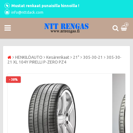
Mustat renkaat punaisilla hinnoilla !
info@nttdack.com
0
HENKILÖAUTO
Kesärenkaat
21"
305-30-21
305-30-
21 XL 104Y PIRELLI P-ZERO PZ4
- 38%