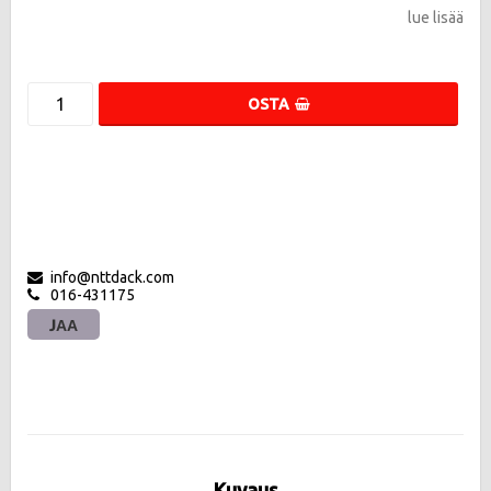
lue lisää
OSTA
info@nttdack.com
016-431175
JAA
Kuvaus