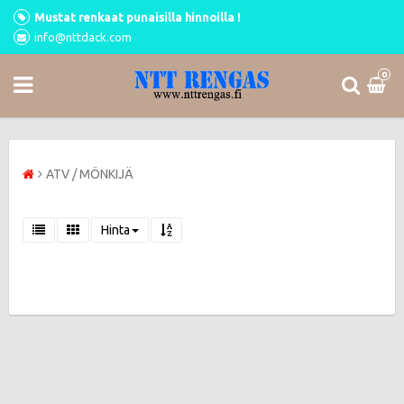
Mustat renkaat punaisilla hinnoilla !
info@nttdack.com
0
ATV / MÖNKIJÄ
Hinta