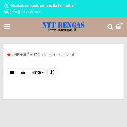
Mustat renkaat punaisilla hinnoilla !
info@nttdack.com
0
HENKILÖAUTO
Kesärenkaat
16"
Hinta