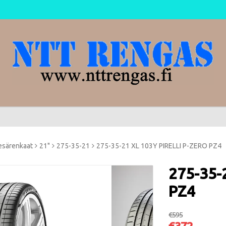
esärenkaat
21"
275-35-21
275-35-21 XL 103Y PIRELLI P-ZERO PZ4
275-35-
PZ4
€595