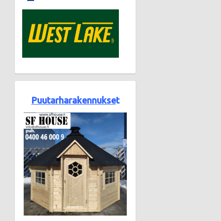
Puutarharakennukse
t