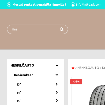
Mustat renkaat punaisilla hinnoilla !
info@nttdack.com
HENKILÖAUTO
HENKILÖAUTO
K
Kesärenkaat
- 37%
13"
14"
15"