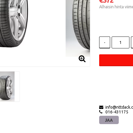
€372
Alhaisin hinta vii
-
info@nttdack.
016-431175
JAA