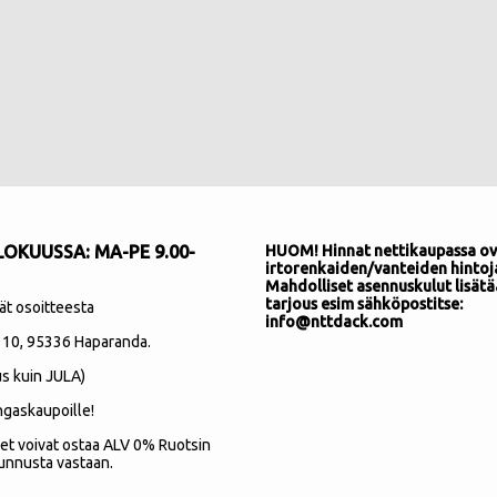
OKUUSSA: MA-PE 9.00-
HUOM! Hinnat nettikaupassa ov
irtorenkaiden/vanteiden hintoj
Mahdolliset asennuskulut lisätä
tarjous esim sähköpostitse:
ät osoitteesta
info@nttdack.com
 10
, 95336 Haparanda.
s kuin JULA)
ngaskaupoille!
et voivat ostaa ALV 0% Ruotsin
unnusta vastaan.