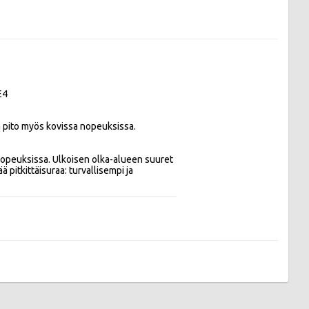
E4
 pito myös kovissa nopeuksissa. 

nopeuksissa. Ulkoisen olka-alueen suuret 
 pitkittäisuraa: turvallisempi ja 