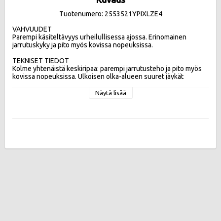
Tuotenumero: 2553521YPIXLZE4
VAHVUUDET

Parempi käsiteltävyys urheilullisessa ajossa. Erinomainen 
jarrutuskyky ja pito myös kovissa nopeuksissa. 

TEKNISET TIEDOT

Kolme yhtenäistä keskiripaa: parempi jarrutusteho ja pito myös 
kovissa nopeuksissa. Ulkoisen olka-alueen suuret jäykät 
kuviopalat: parempi ajettavuus urheilullisessa ajossa.  Kolme 
leveää pitkittäisuraa: turvallisempi ja hallittavampi mahdollisessa 
Näytä lisää
vesiliirtotilanteessa

Tehokkuusluokat:
Vierintävastus C , Märkäpito B , Melupäästö 70db