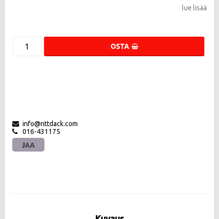
lue lisää
OSTA
info@nttdack.com
016-431175
JAA
Kuvaus