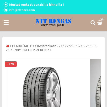
Mustat renkaat punaisilla hinnoilla !
info@nttdack.com
0
HENKILÖAUTO
Kesärenkaat
21"
255-35-21
255-35-
21 XL 98Y PIRELLI P-ZERO PZ4
- 37%