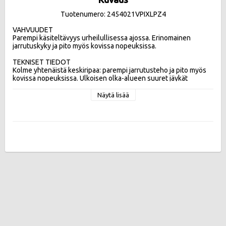
Tuotenumero: 2454021VPIXLPZ4
VAHVUUDET

Parempi käsiteltävyys urheilullisessa ajossa. Erinomainen 
jarrutuskyky ja pito myös kovissa nopeuksissa. 

TEKNISET TIEDOT

Kolme yhtenäistä keskiripaa: parempi jarrutusteho ja pito myös 
kovissa nopeuksissa. Ulkoisen olka-alueen suuret jäykät 
kuviopalat: parempi ajettavuus urheilullisessa ajossa.  Kolme 
leveää pitkittäisuraa: turvallisempi ja hallittavampi mahdollisessa 
Näytä lisää
vesiliirtotilanteessa

Tehokkuusluokat:
Vierintävastus C , Märkäpito A , Melupäästö 70db