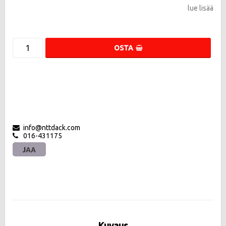
lue lisää
OSTA
info@nttdack.com
016-431175
JAA
Kuvaus