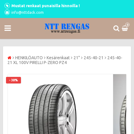
Mustat renkaat punaisilla hinnoilla !
info@nttdack.com
0
HENKILÖAUTO
Kesärenkaat
21"
245-40-21
245-40-
21 XL 100V PIRELLI P-ZERO PZ4
- 38%