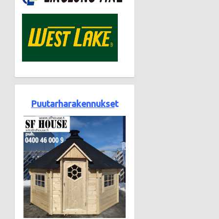
Puutarharakennukse
t