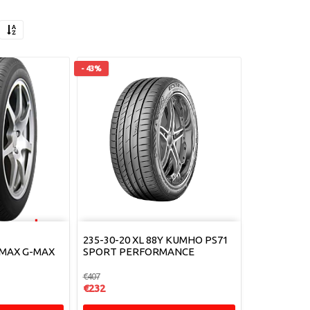
- 43%
235-30-20 XL 88Y KUMHO PS71
MAX G-MAX
SPORT PERFORMANCE
€407
€232