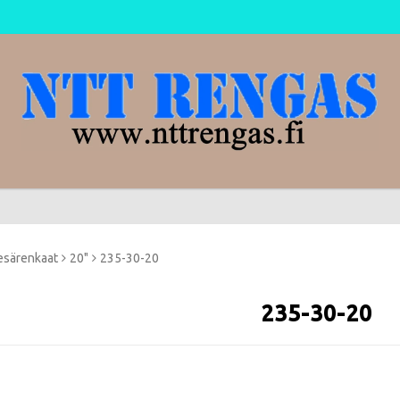
esärenkaat
20"
235-30-20
235-30-20