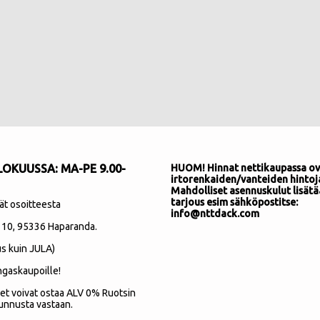
OKUUSSA: MA-PE 9.00-
HUOM! Hinnat nettikaupassa ov
irtorenkaiden/vanteiden hintoj
Mahdolliset asennuskulut lisätä
tarjous esim sähköpostitse:
ät osoitteesta
info@nttdack.com
 10
, 95336 Haparanda.
s kuin JULA)
ngaskaupoille!
et voivat ostaa ALV 0% Ruotsin
unnusta vastaan.