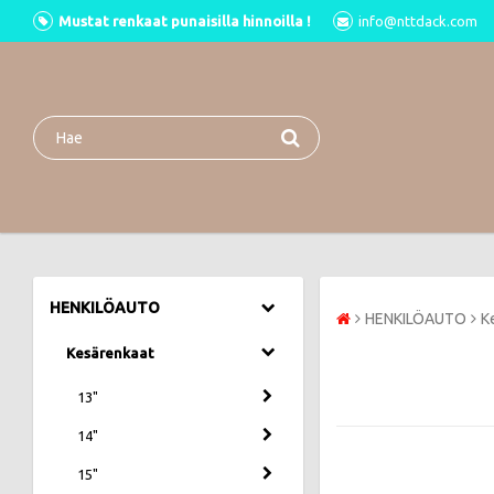
Mustat renkaat punaisilla hinnoilla !
info@nttdack.com
HENKILÖAUTO
HENKILÖAUTO
K
Kesärenkaat
13"
14"
15"