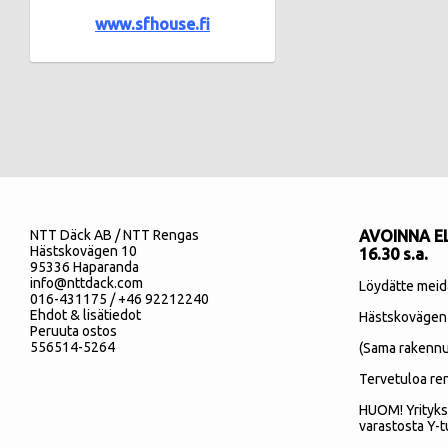
www.sfhouse.fi
NTT Däck AB / NTT Rengas
AVOINNA EL
Hästskovägen 10
16.30 s.a.
95336 Haparanda
info@nttdack.com
Löydätte meid
016-431175 / +46 92212240
Ehdot & lisätiedot
Hästskovägen
Peruuta ostos
556514-5264
(Sama rakennu
Tervetuloa re
HUOM! Yrityks
varastosta Y-t