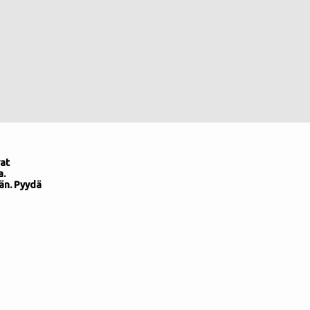
at
a.
än. Pyydä