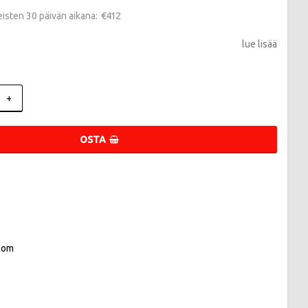
€412
meisten 30 päivän aikana
lue lisää
+
OSTA
com