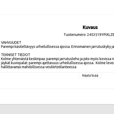
Kuvaus
Tuotenumero: 2453519YPIXLZ
VAHVUUDET

Parempi käsiteltävyys urheilullisessa ajossa. Erinomainen jarrutuskyky ja
TEKNISET TIEDOT

Kolme yhtenäistä keskiripaa: parempi jarrutusteho ja pito myös kovissa 
jäykät kuviopalat: parempi ajettavuus urheilullisessa ajossa.  Kolme leveää
hallittavampi mahdollisessa vesiliirtotilanteessa

Tehokkuusluokat:
Näytä lisää
Vierintävastus D , Märkäpito A , Melupäästö 68db