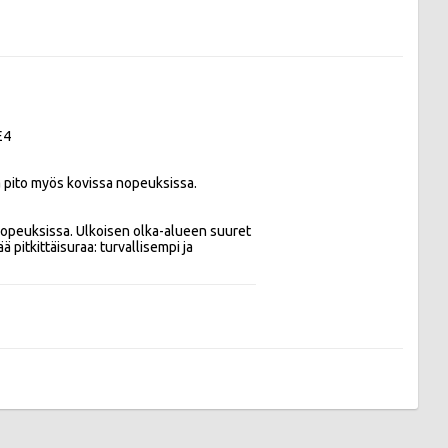
E4
 pito myös kovissa nopeuksissa. 

nopeuksissa. Ulkoisen olka-alueen suuret 
 pitkittäisuraa: turvallisempi ja 