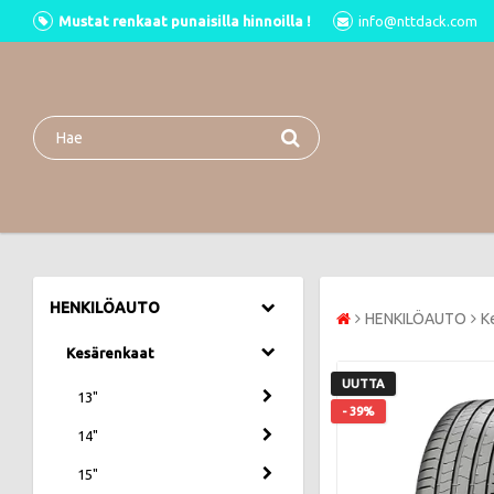
Mustat renkaat punaisilla hinnoilla !
info@nttdack.com
HENKILÖAUTO
HENKILÖAUTO
K
Kesärenkaat
UUTTA
13"
- 39%
14"
15"