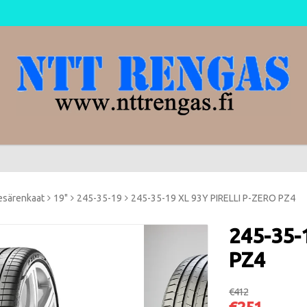
esärenkaat
19"
245-35-19
245-35-19 XL 93Y PIRELLI P-ZERO PZ4
245-35-
PZ4
€412