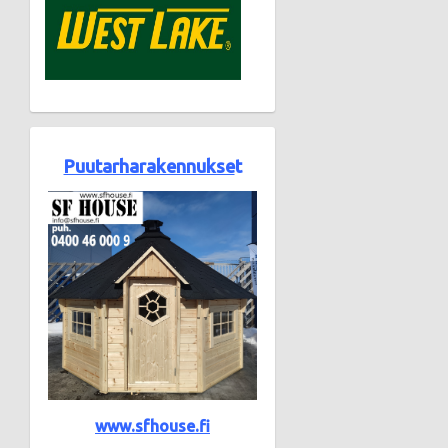
Puutarharakennukse
t
www.sfhouse.fi