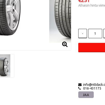
€251
Alhaisin hinta vii
-
info@nttdack.
016-431175
JAA