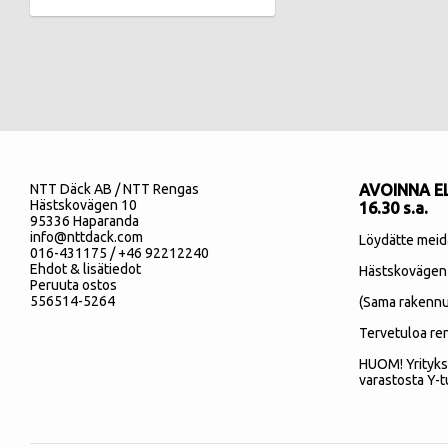
NTT Däck AB / NTT Rengas
AVOINNA EL
Hästskovägen 10
16.30 s.a.
95336 Haparanda
info@nttdack.com
Löydätte meid
016-431175 / +46 92212240
Ehdot & lisätiedot
Hästskovägen
Peruuta ostos
556514-5264
(Sama rakennu
Tervetuloa re
HUOM! Yrityks
varastosta Y-t