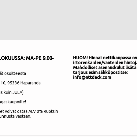
OKUUSSA: MA-PE 9.00-
HUOM! Hinnat nettikaupassa ov
irtorenkaiden/vanteiden hintoj
Mahdolliset asennuskulut lisätä
tarjous esim sähköpostitse:
ät osoitteesta
info@nttdack.com
 10
, 95336 Haparanda.
s kuin JULA)
ngaskaupoille!
et voivat ostaa ALV 0% Ruotsin
unnusta vastaan.