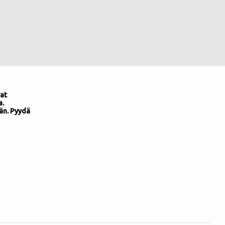
at
a.
än. Pyydä