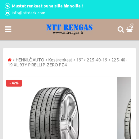
Mustat renkaat punaisilla hinnoilla !
info@nttdack.com
0
HENKILÖAUTO
Kesärenkaat
19"
225-40-19
225-40-
19 XL 93Y PIRELLI P-ZERO PZ4
- 42%