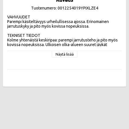
Tuotenumero: 0012254019YPIXLZE4
VAHVUUDET

Parempi käsiteltävyys urheilullisessa ajossa. Erinomainen 
jarrutuskyky ja pito myös kovissa nopeuksissa. 

TEKNISET TIEDOT

Kolme yhtenäistä keskiripaa: parempi jarrutusteho ja pito myös 
kovissa nopeuksissa. Ulkoisen olka-alueen suuret jäykät 
kuviopalat: parempi ajettavuus urheilullisessa ajossa.  Kolme 
leveää pitkittäisuraa: turvallisempi ja hallittavampi mahdollisessa 
Näytä lisää
vesiliirtotilanteessa

Tehokkuusluokat:
Vierintävastus B , Märkäpito B , Melupäästö 70 db