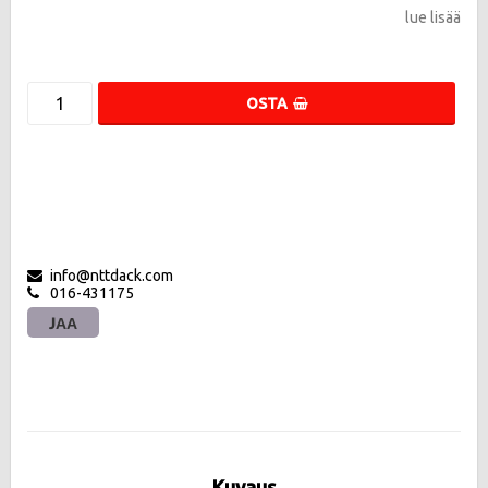
lue lisää
OSTA
info@nttdack.com
016-431175
JAA
Kuvaus