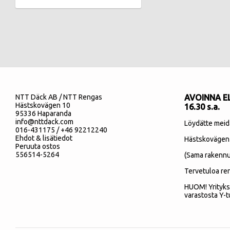
NTT Däck AB / NTT Rengas
AVOINNA EL
Hästskovägen 10
16.30 s.a.
95336 Haparanda
info@nttdack.com
Löydätte meid
016-431175 / +46 92212240
Ehdot & lisätiedot
Hästskovägen
Peruuta ostos
556514-5264
(Sama rakennu
Tervetuloa re
HUOM! Yrityks
varastosta Y-t