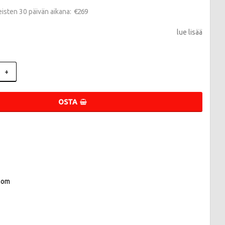
€269
meisten 30 päivän aikana
lue lisää
+
OSTA
com