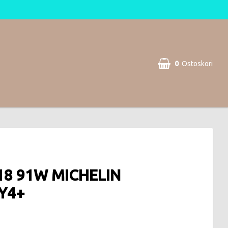
0
Ostoskori
18 91W MICHELIN
Y4+