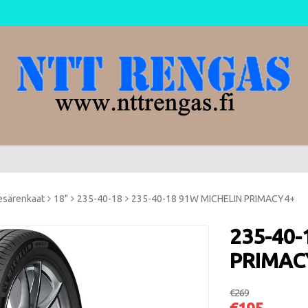
esärenkaat
18"
235-40-18
235-40-18 91W MICHELIN PRIMACY4+
235-40-
PRIMAC
€269