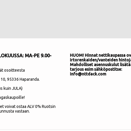
OKUUSSA: MA-PE 9.00-
HUOM! Hinnat nettikaupassa ov
irtorenkaiden/vanteiden hintoj
Mahdolliset asennuskulut lisätä
tarjous esim sähköpostitse:
ät osoitteesta
info@nttdack.com
 10
, 95336 Haparanda.
s kuin JULA)
ngaskaupoille!
et voivat ostaa ALV 0% Ruotsin
unnusta vastaan.