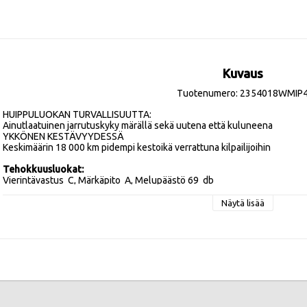
Kuvaus
Tuotenumero: 2354018WMIP
HUIPPULUOKAN TURVALLISUUTTA:

Ainutlaatuinen jarrutuskyky märällä sekä uutena että kuluneena

YKKÖNEN KESTÄVYYDESSÄ

Keskimäärin 18 000 km pidempi kestoikä verrattuna kilpailijoihin

Tehokkuusluokat:
Vierintävastus  C, Märkäpito  A, Melupäästö 69  db
Näytä lisää