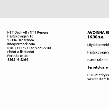
NTT Däck AB / NTT Rengas
AVOINNA EL
Hästskovägen 10
16.30 s.a.
95336 Haparanda
info@nttdack.com
Löydätte meid
016-431175 / +46 92212240
Ehdot & lisätiedot
Hästskovägen
Peruuta ostos
556514-5264
(Sama rakennu
Tervetuloa re
HUOM! Yrityks
varastosta Y-t