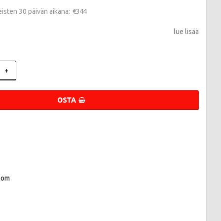
€344
meisten 30 päivän aikana
lue lisää
+
OSTA
com