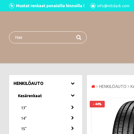
Mustat renkaat punaisilla hinnoilla !
info@nttdack.com
HENKILÖAUTO
HENKILÖAUTO
K
Kesärenkaat
- 44%
13"
14"
15"