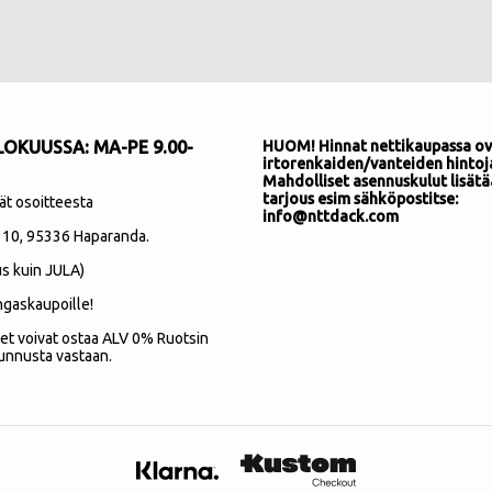
OKUUSSA: MA-PE 9.00-
HUOM! Hinnat nettikaupassa ov
irtorenkaiden/vanteiden hintoj
Mahdolliset asennuskulut lisätä
tarjous esim sähköpostitse:
ät osoitteesta
info@nttdack.com
 10
, 95336 Haparanda.
s kuin JULA)
ngaskaupoille!
et voivat ostaa ALV 0% Ruotsin
unnusta vastaan.