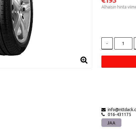
€193
Alhaisin hinta vii
-
info@nttdack.
016-431175
JAA