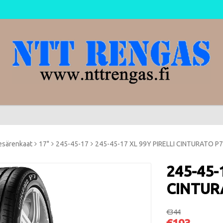
esärenkaat
17"
245-45-17
245-45-17 XL 99Y PIRELLI CINTURATO P7
245-45-
CINTUR
€344