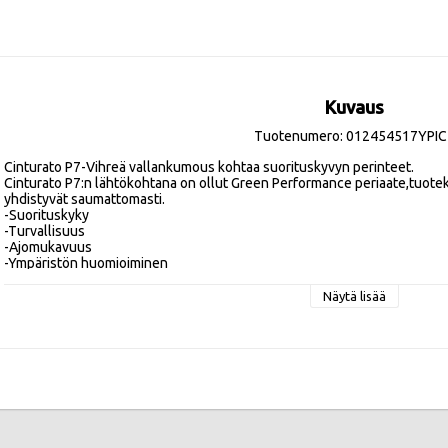
Kuvaus
Tuotenumero: 012454517YPIC
Cinturato P7-Vihreä vallankumous kohtaa suorituskyvyn perinteet.

Cinturato P7:n lähtökohtana on ollut Green Performance periaate,tuotek
yhdistyvät saumattomasti.

-Suorituskyky

-Turvallisuus

-Ajomukavuus

-Ympäristön huomioiminen

-Vähäisempi polttoainekulutus

-Alhainen rengasmelu

Näytä lisää
-Epäsymmetrinen kulutuspintakuvio

Tehokkuusluokat:
Vierintävastus C , Märkäpito B , Melupäästö 71 db