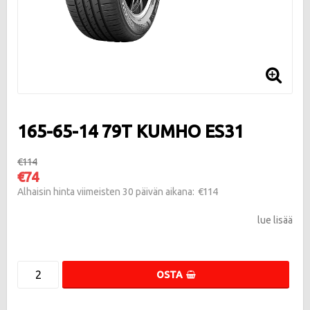
165-65-14 79T KUMHO ES31
€114
€74
€114
Alhaisin hinta viimeisten 30 päivän aikana
lue lisää
OSTA