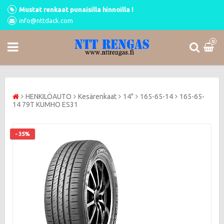
Mustat renkaat punaisilla hinnoilla !
info@nttdack.com
0
HENKILÖAUTO
Kesärenkaat
14"
165-65-14
165-65-
14 79T KUMHO ES31
- 35%