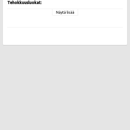
Tehokkuusluokat:
Vierintävastus C , Märkäpito C , Melupäästö 70 db
Näytä lisää