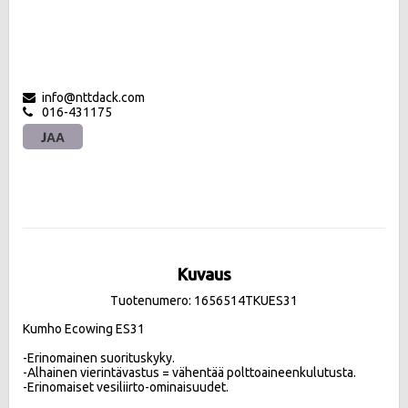
info@nttdack.com
016-431175
JAA
Kuvaus
Tuotenumero: 1656514TKUES31
Kumho Ecowing ES31 

-Erinomainen suorituskyky.

-Alhainen vierintävastus = vähentää polttoaineenkulutusta.

-Erinomaiset vesiliirto-ominaisuudet.
