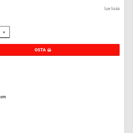
lue lisää
+
OSTA
com