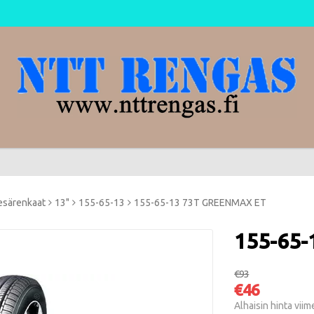
esärenkaat
13"
155-65-13
155-65-13 73T GREENMAX ET
155-65
€93
€46
Alhaisin hinta vii