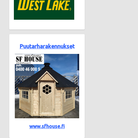
Puutarharakennukse
t
www.sfhouse.fi