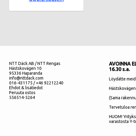
NTT Däck AB / NTT Rengas
AVOINNA EL
Hästskovägen 10
16.30 s.a.
95336 Haparanda
info@nttdack.com
Löydätte meid
016-431175 / +46 92212240
Ehdot & lisätiedot
Hästskovägen
Peruuta ostos
556514-5264
(Sama rakennu
Tervetuloa re
HUOM! Yrityks
varastosta Y-t