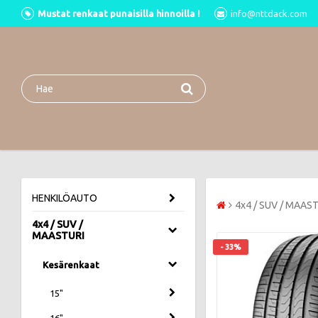
Mustat renkaat punaisilla hinnoilla !
info@nttdack.com
HENKILÖAUTO
4x4 / SUV / MAAS
4x4 / SUV /
MAASTURI
- 33%
Kesärenkaat
15"
16"