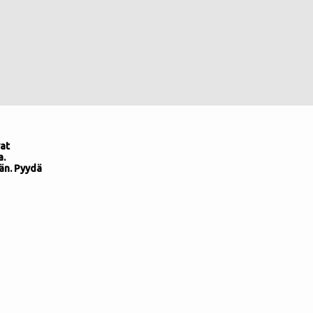
at
a.
än. Pyydä