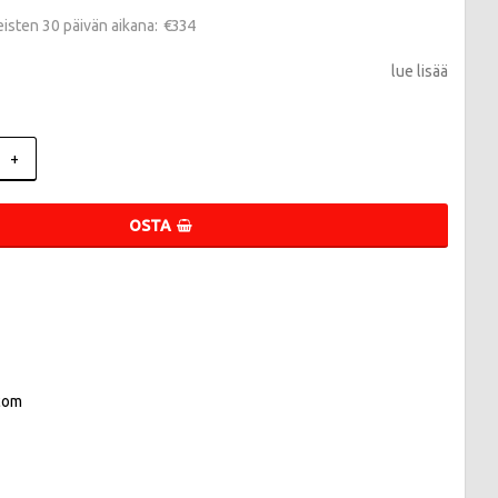
€334
meisten 30 päivän aikana
lue lisää
+
OSTA
com