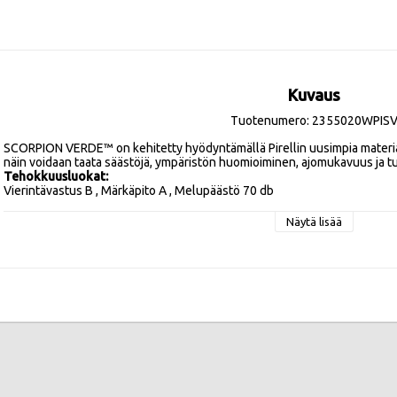
Kuvaus
Tuotenumero: 2355020WPIS
SCORPION VERDE™ on kehitetty hyödyntämällä Pirellin uusimpia materiaale
Tehokkuusluokat:
Vierintävastus B , Märkäpito A , Melupäästö 70 db
Näytä lisää