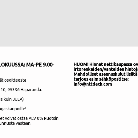
OKUUSSA: MA-PE 9.00-
HUOM! Hinnat nettikaupassa ov
irtorenkaiden/vanteiden hintoj
Mahdolliset asennuskulut lisätä
tarjous esim sähköpostitse:
ät osoitteesta
info@nttdack.com
 10
, 95336 Haparanda.
s kuin JULA)
ngaskaupoille!
et voivat ostaa ALV 0% Ruotsin
unnusta vastaan.