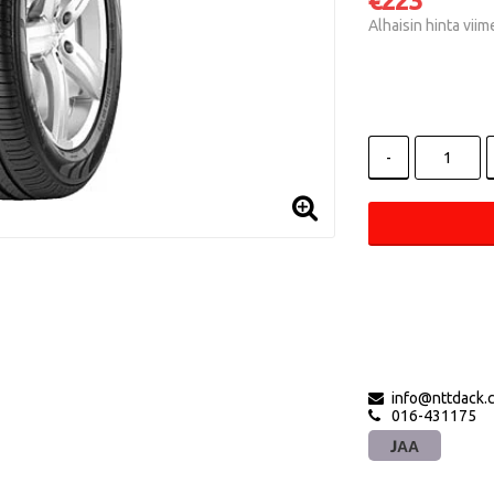
€223
Alhaisin hinta vii
-
info@nttdack.
016-431175
JAA