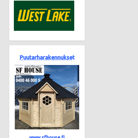
Puutarharakennukse
t
www.sfhouse.fi