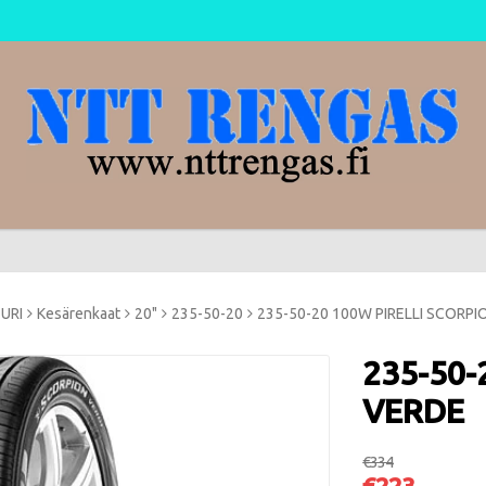
TURI
Kesärenkaat
20"
235-50-20
235-50-20 100W PIRELLI SCORPI
235-50-
VERDE
€334