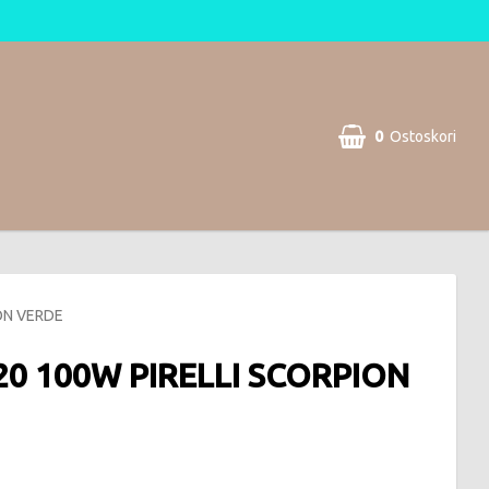
0
Ostoskori
Ostoskorisi on tyhjä
ON VERDE
20 100W PIRELLI SCORPION