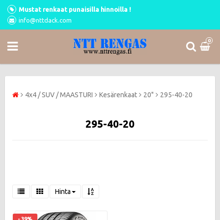
Mustat renkaat punaisilla hinnoilla !
info@nttdack.com
0
4x4 / SUV / MAASTURI
Kesärenkaat
20"
295-40-20
295-40-20
Hinta
- 39%