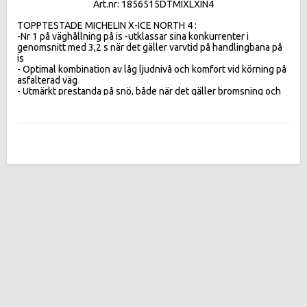
Art.nr: 1856515DTMIXLXIN4
TOPPTESTADE MICHELIN X-ICE NORTH 4 :  

-Nr 1 på väghållning på is -utklassar sina konkurrenter i 
genomsnitt med 3,2 s när det gäller varvtid på handlingbana på 
is 

- Optimal kombination av låg ljudnivå och komfort vid körning på 
asfalterad väg 

- Utmärkt prestanda på snö, både när det gäller bromsning och 
acceleration 

-Betydande minskning av bränsleförbrukningen jämfört med 
föregångaren.