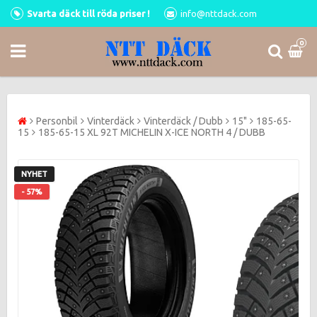
Svarta däck till röda priser !
info@nttdack.com
0
Personbil
Vinterdäck
Vinterdäck / Dubb
15"
185-65-
15
185-65-15 XL 92T MICHELIN X-ICE NORTH 4 / DUBB
NYHET
- 57%