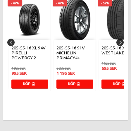
- 49%
- 47%
- 57%
T
205-55-16 XL 94V
205-55-16 91V
205-55-16 XL 
PIRELLI
MICHELIN
WESTLAKE Z-
POWERGY 2
PRIMACY4+
1 625 SEK
695 SEK
1 955 SEK
2 275 SEK
995 SEK
1 195 SEK
KÖP
KÖP
KÖP