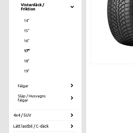
Vinterdäck /
Friktion
14"
15"
16"
17"
18"
19"
Fälgar
Släp / Husvagns
fälgar
4x4 / SUV
Lätt lastbil / C-däck