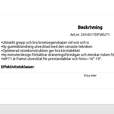
Beskrivning
Art.nr: 2054517DFVKU71
•Utmärkt grepp och bra bromsegenskaper vid snö och is

•Ny gummiblandning utvecklad med den senaste tekniken 

•Optimerad stomkonstruktion ger bra körstabilitet

•Ny mönsterdesign förbättrar dräneringsförmågan och minskar risken för
•WP71 är främst utvecklat för prestandabilar och finns i 16"-19".

Effektivitetsklasser:
Visa mer