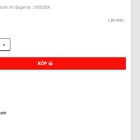
2 850 SEK
naste 30 dagarna
Läs mer...
+
KÖP
com