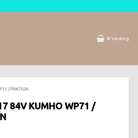
0
Varukorg
Din varukorg är tom
71 / FRIKTION
-17 84V KUMHO WP71 /
ON