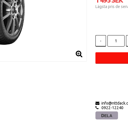
1 495 SEK
Lägsta pris de se
-
info@nttdack.
0922-12240
DELA