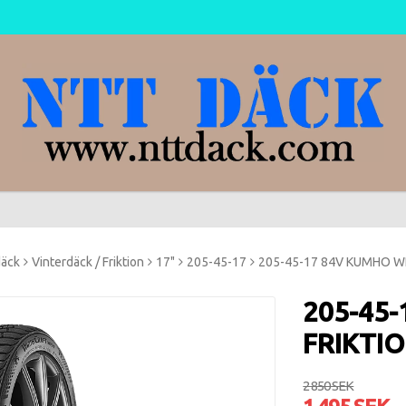
däck
Vinterdäck / Friktion
17"
205-45-17
205-45-17 84V KUMHO WP
205-45
FRIKTI
2 850 SEK