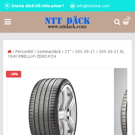
Svarta däck till röda priser !
info@nttdack.com
0
Personbil
Sommardäck
21"
305-30-21
305-30-21 XL
104Y PIRELLI P-ZERO PZ4
- 38%