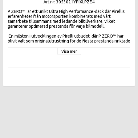
Art.nr: 3053021YPIXLPZE4
P ZERO™  är ett unikt Ultra High Performance-däck där Pirellis 
erfarenheter från motorsporten kombinerats med vårt 
samarbete tillsammans med ledande biltillverkare, vilket 
garanterar optimerad prestanda för varje bilmodell.

 En milsten i utvecklingen av Pirelli utbudet, där P ZERO™ har 
blivit valt som originalutrustning för de flesta prestandainriktade 
och mer kraftfulla modellerna på marknaden. Dess assymetriska 
slitbanemönster förbättrar bromsförmågan och förbättrar 
Visa mer
handling och kontroll. Utmärkt i våta förhållanden med 
förbättrad säkerhet i potentiella vattenplaningssituationer.

 Dess nya nano-komposit gummiblandning säkerställer maximalt 
grepp och stabilitet. Däckets strukturella integritet förbättrar 
styrrepons, som är grundläggande i motorsport, och säkerställer 
jämnt slitage. 

Effektivitetsklasser:
FUELEFF D , WETGR A ,  DB 75