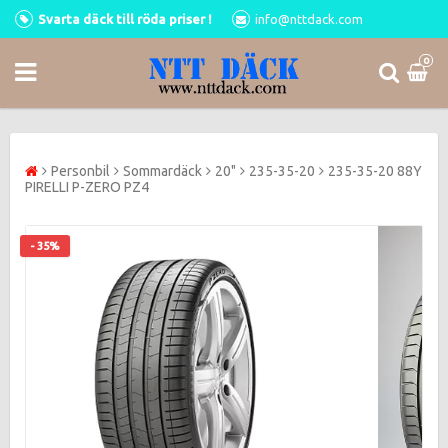
Svarta däck till röda priser !
info@nttdack.com
0
Personbil
Sommardäck
20"
235-35-20
235-35-20 88Y
PIRELLI P-ZERO PZ4
- 35%