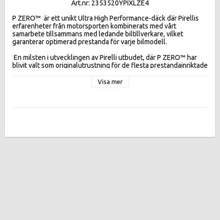
Art.nr: 2353520YPIXLZE4
P ZERO™  är ett unikt Ultra High Performance-däck där Pirellis 
erfarenheter från motorsporten kombinerats med vårt 
samarbete tillsammans med ledande biltillverkare, vilket 
garanterar optimerad prestanda för varje bilmodell.

 En milsten i utvecklingen av Pirelli utbudet, där P ZERO™ har 
blivit valt som originalutrustning för de flesta prestandainriktade 
och mer kraftfulla modellerna på marknaden. Dess assymetriska 
slitbanemönster förbättrar bromsförmågan och förbättrar 
Visa mer
handling och kontroll. Utmärkt i våta förhållanden med 
förbättrad säkerhet i potentiella vattenplaningssituationer.

 Dess nya nano-komposit gummiblandning säkerställer maximalt 
grepp och stabilitet. Däckets strukturella integritet förbättrar 
styrrepons, som är grundläggande i motorsport, och säkerställer 
jämnt slitage. 

Effektivitetsklasser:
FUELEFF D , WETGR A ,  DB 71