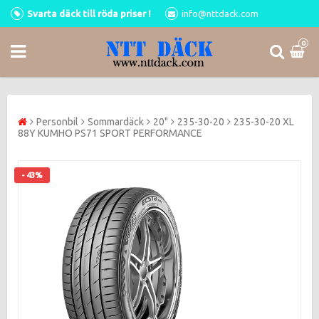
Svarta däck till röda priser !
info@nttdack.com
0
Personbil
Sommardäck
20"
235-30-20
235-30-20 XL
88Y KUMHO PS71 SPORT PERFORMANCE
- 43%