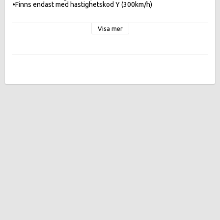
•Finns endast med hastighetskod Y (300km/h)

Visa mer
Effektivitetsklasser:
FUELEFF E , WETGR B ,  DB 72