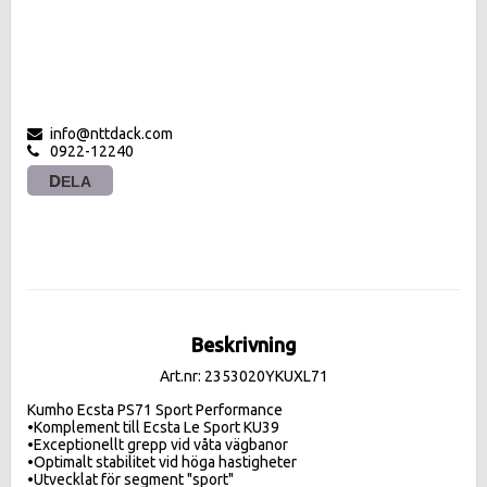
info@nttdack.com
0922-12240
DELA
Beskrivning
Art.nr: 2353020YKUXL71
Kumho Ecsta PS71 Sport Performance 

•Komplement till Ecsta Le Sport KU39

•Exceptionellt grepp vid våta vägbanor

•Optimalt stabilitet vid höga hastigheter

•Utvecklat för segment "sport"
