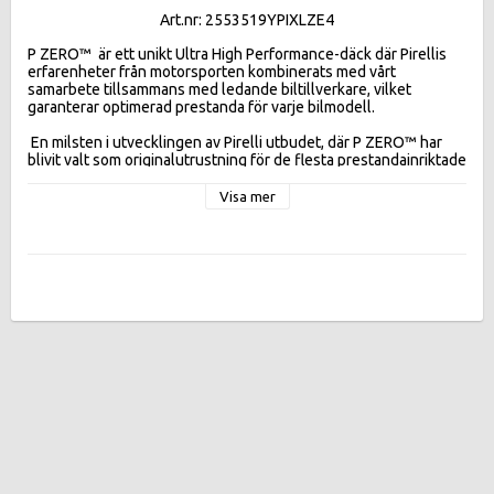
Art.nr: 2553519YPIXLZE4
P ZERO™  är ett unikt Ultra High Performance-däck där Pirellis 
erfarenheter från motorsporten kombinerats med vårt 
samarbete tillsammans med ledande biltillverkare, vilket 
garanterar optimerad prestanda för varje bilmodell.

 En milsten i utvecklingen av Pirelli utbudet, där P ZERO™ har 
blivit valt som originalutrustning för de flesta prestandainriktade 
och mer kraftfulla modellerna på marknaden. Dess assymetriska 
slitbanemönster förbättrar bromsförmågan och förbättrar 
Visa mer
handling och kontroll. Utmärkt i våta förhållanden med 
förbättrad säkerhet i potentiella vattenplaningssituationer.

 Dess nya nano-komposit gummiblandning säkerställer maximalt 
grepp och stabilitet. Däckets strukturella integritet förbättrar 
styrrepons, som är grundläggande i motorsport, och säkerställer 
jämnt slitage. 

Effektivitetsklasser:
FUELEFF B , WETGR B ,  DB 70