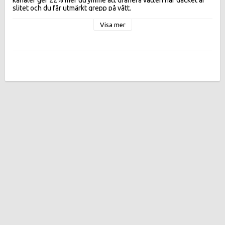
slitet och du får utmärkt grepp på vått. 

Effektivitetsklasser:
Visa mer
FUELEFF  A, WETGR  B,  DB 70