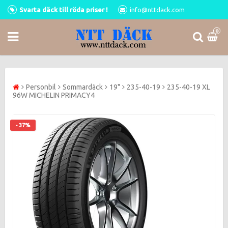
Svarta däck till röda priser !
info@nttdack.com
0
Personbil
Sommardäck
19"
235-40-19
235-40-19 XL
96W MICHELIN PRIMACY4
- 37%