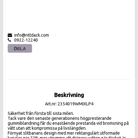
info@nttdack.com
0922-12240
DELA
Beskrivning
Art.nr: 2354019WMIXLP4
Säkerhet från första till sista milen.

Tack vare den senaste generationens högpresterande 
gummiblandning får du enastående prestanda vid bromsning på 
vått utan att kompromissa på livslängden.

Förnyat slitbanans design med mer rektangulärt utformade 
kanaler ger 22% mer utrymme att dränera vatten när däcket är 