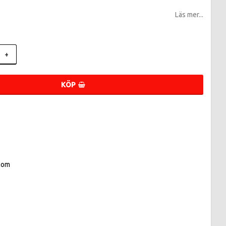
Läs mer...
+
KÖP
com