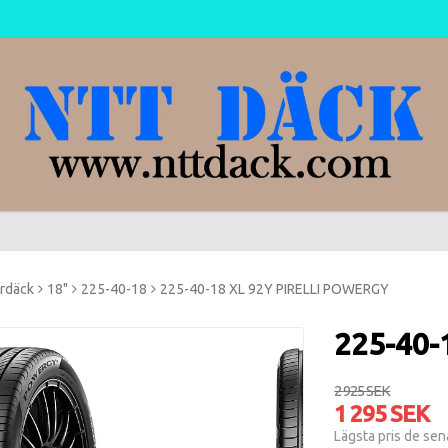
rdäck
18"
225-40-18
225-40-18 XL 92Y PIRELLI POWERGY
225-40-
2 925 SEK
1 295 SEK
Lägsta pris de se