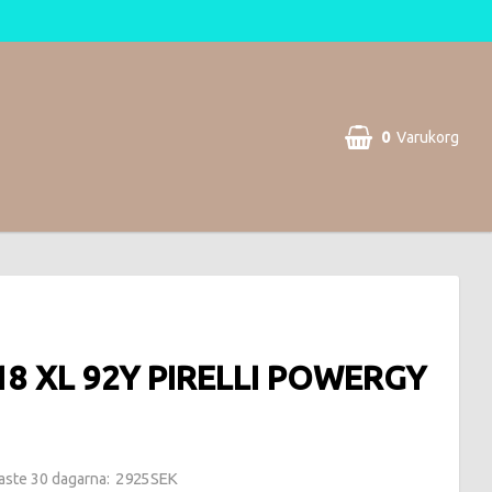
0
Varukorg
18 XL 92Y PIRELLI POWERGY
2 925 SEK
naste 30 dagarna