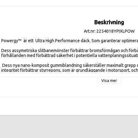
Beskrivning
Art.nr: 2254018YPIXLPOW
Powergy™  är ett  Ultra High Performance däck. Som garanterar optimerad
Dess assymetriska slitbanemönster förbättrar bromsförmågan och förbättr
förhållanden med förbättrad säkerhet i potentiella vattenplaningssituati
 Dess nya nano-komposit gummiblandning säkerställer maximalt grepp och stabilitet. Däckets strukturella 
integritet förbättrar styrrepons, som är grundläggande i motorsport, och s
Visa mer
Effektivitetsklasser:
FUELEFF B , WETGR A ,  DB 70