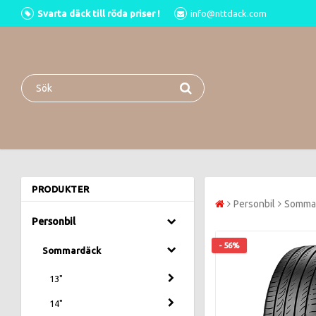
Svarta däck till röda priser !
info@nttdack.com
PRODUKTER
Personbil
Somma
Personbil
- 56%
Sommardäck
13"
14"