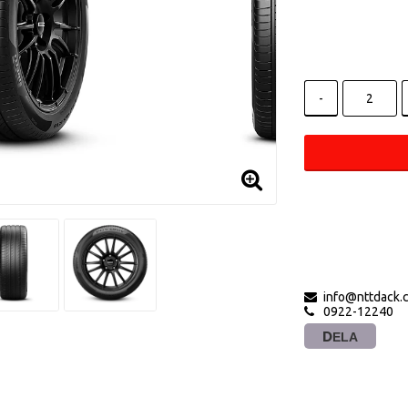
-
info@nttdack.
0922-12240
DELA