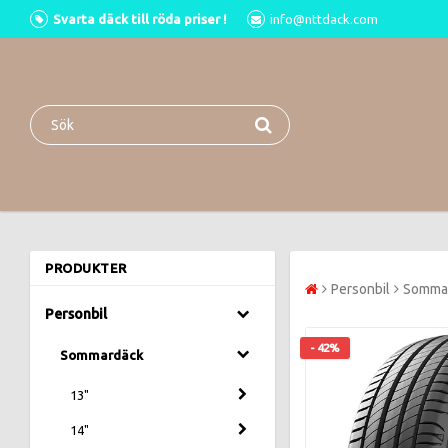
Svarta däck till röda priser !
info@nttdack.com
PRODUKTER
Personbil
Somma
Personbil
- 42%
Sommardäck
13"
14"