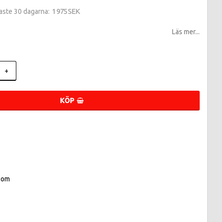
1 975 SEK
naste 30 dagarna
Läs mer...
+
KÖP
com