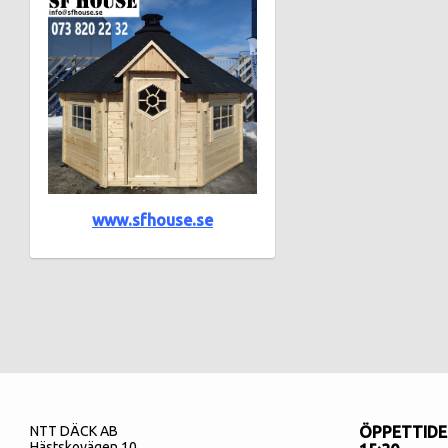
www.sfhouse.se
NTT DÄCK AB
ÖPPETTIDER
Hästskovägen 10