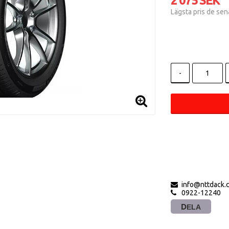
2 075 SEK
Lägsta pris de se
-
info@nttdack.
0922-12240
DELA