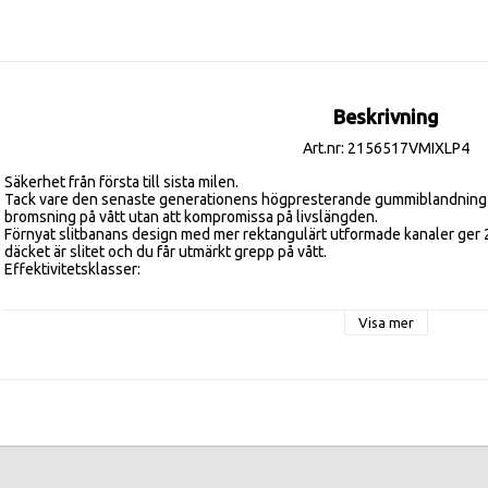
Beskrivning
Art.nr: 2156517VMIXLP4
Säkerhet från första till sista milen.

Tack vare den senaste generationens högpresterande gummiblandning f
bromsning på vått utan att kompromissa på livslängden.

Förnyat slitbanans design med mer rektangulärt utformade kanaler ger 
däcket är slitet och du får utmärkt grepp på vått. 

Effektivitetsklasser:

FUELEFF A , WETGR A , DB 68
Visa mer