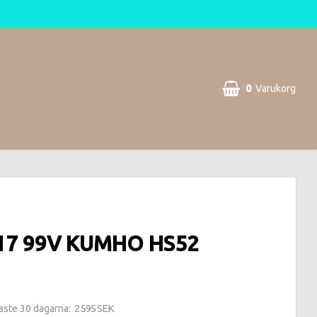
0
Varukorg
-17 99V KUMHO HS52
2 595 SEK
naste 30 dagarna