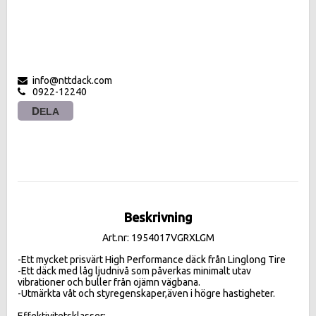
info@nttdack.com
0922-12240
DELA
Beskrivning
Art.nr: 1954017VGRXLGM
-Ett mycket prisvärt High Performance däck från Linglong Tire

-Ett däck med låg ljudnivå som påverkas minimalt utav 
vibrationer och buller från ojämn vägbana.

-Utmärkta våt och styregenskaper,även i högre hastigheter.

Effektivitetsklasser:
