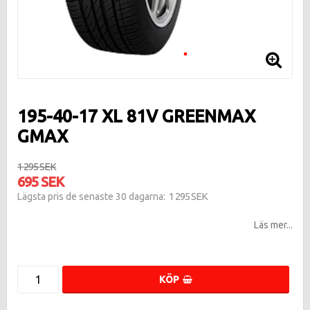
195-40-17 XL 81V GREENMAX
GMAX
1 295 SEK
695 SEK
1 295 SEK
Lägsta pris de senaste 30 dagarna
Läs mer...
KÖP