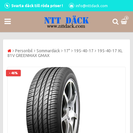
Svarta däck till röda priser !
info@nttdack.com
0
Personbil
Sommardäck
17"
195-40-17
195-40-17 XL
81V GREENMAX GMAX
- 46%