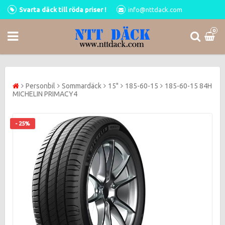
Svarta däck till röda priser !
info@nttdack.com
0
Personbil
Sommardäck
15"
185-60-15
185-60-15 84H
MICHELIN PRIMACY4
- 25%