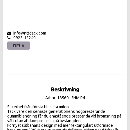
info@nttdack.com
0922-12240
DELA
Beskrivning
Art.nr: 1856015HMIP4
Säkerhet från första till sista milen.

Tack vare den senaste generationens högpresterande 
gummiblandning får du enastående prestanda vid bromsning på 
vått utan att kompromissa på livslängden.

Förnyat slitbanans design med mer rektangulärt utformade 
kanaler ger 22% mer utrymme att dränera vatten när däcket är 