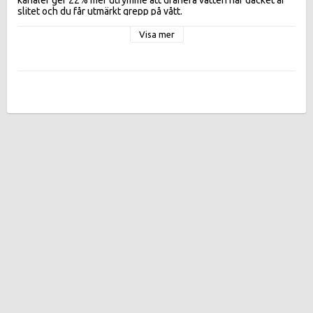
Effektivitetsklasser:
Visa mer
FUELEFF  C, WETGR  A,  DB 68