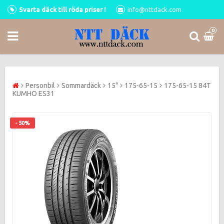
Svarta däck till röda priser !
info@nttdack.com
0
Personbil
Sommardäck
15"
175-65-15
175-65-15 84T
KUMHO ES31
- 50%