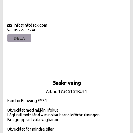
info@nttdack.com
0922-12240
DELA
Beskrivning
Art.nr: 1756515TKU31
Kumho Ecowing ES31 

Utvecklat med miljön i fokus

Lågt rullmotstånd = minskar bränsleförbrukningen

Bra grepp vid våta vägbanor
