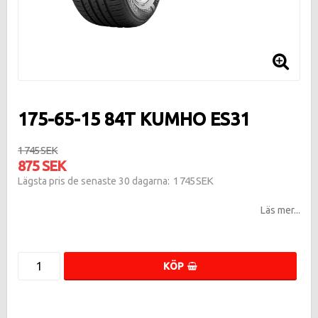
175-65-15 84T KUMHO ES31
1 745 SEK
875 SEK
1 745 SEK
Lägsta pris de senaste 30 dagarna
Läs mer...
KÖP