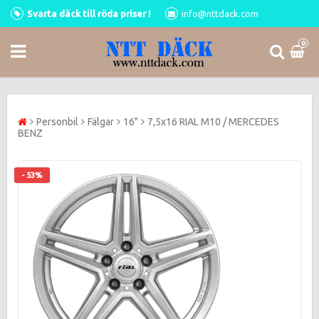
Svarta däck till röda priser !
info@nttdack.com
0
Personbil
Fälgar
16"
7,5x16 RIAL M10 / MERCEDES
BENZ
- 53%