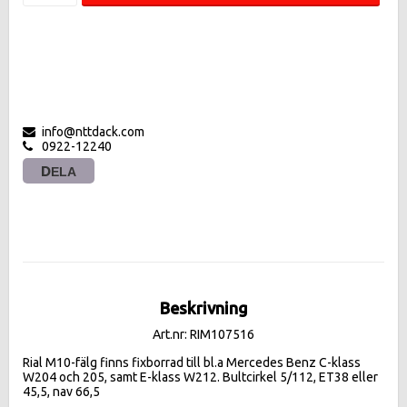
info@nttdack.com
0922-12240
DELA
Beskrivning
Art.nr: RIM107516
Rial M10-fälg finns fixborrad till bl.a Mercedes Benz C-klass 
W204 och 205, samt E-klass W212. Bultcirkel 5/112, ET38 eller 
45,5, nav 66,5
