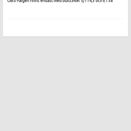
OBS! Fälgen finns endast med bultcirkel 5/114,3 och ET38 
