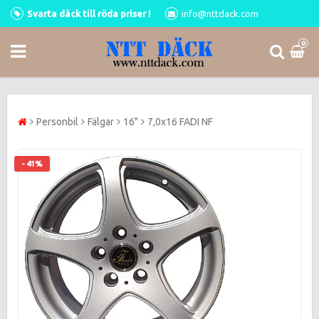
Svarta däck till röda priser !
info@nttdack.com
0
Personbil
Fälgar
16"
7,0x16 FADI NF
- 41%