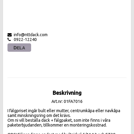
info@nttdack.com
0922-12240
DELA
Beskrivning
Art.nr: 01FA7016
I fälgpriset ingår bult eller mutter, centrumkåpa eller navkåpa 
samt minskningsring om det krävs. 

Om ni vill beställa däck + fälgpaket, som inte finns i våra 
paketerbjudanden, tillkommer en monteringskostnad.
