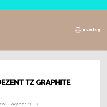
0
Varukorg
 DEZENT TZ GRAPHITE
1 295 SEK
naste 30 dagarna