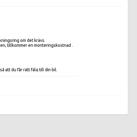
kningsring om det krävs. 

nden, tillkommer en monteringskostnad .

att du får rätt fälg till din bil.