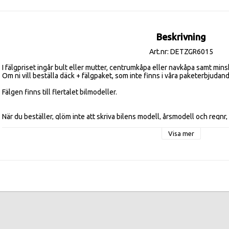
Beskrivning
Art.nr: DETZGR6015
I fälgpriset ingår bult eller mutter, centrumkåpa eller navkåpa samt mins
Om ni vill beställa däck + fälgpaket, som inte finns i våra paketerbjuda
När du beställer, glöm inte att skriva bilens modell, årsmodell och regnr, så 
Visa mer