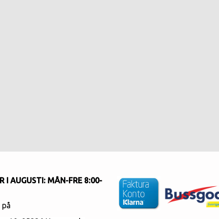
 I AUGUSTI
: MÅN-FRE 8:00-
s på