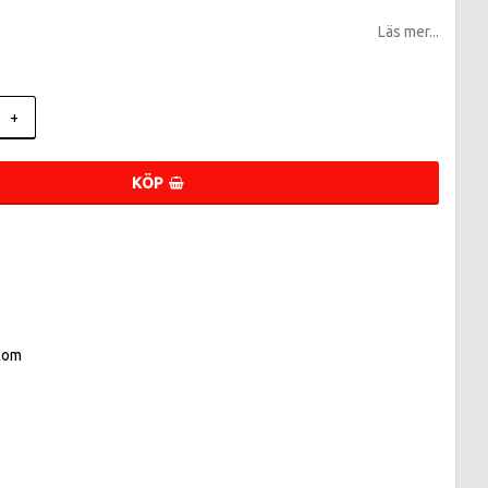
Läs mer...
+
KÖP
com