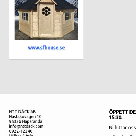
www.sfhouse.se
NTT DÄCK AB
ÖPPETTIDER
Hästskovägen 10
15:30.
95336 Haparanda
info@nttdack.com
Ni hittar os
0922-12240