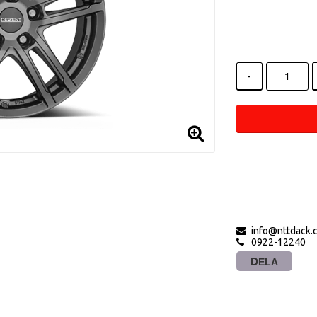
-
info@nttdack.
0922-12240
DELA