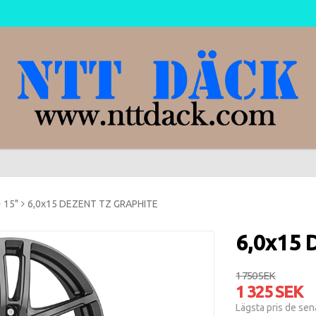
15"
6,0x15 DEZENT TZ GRAPHITE
6,0x15
1 750 SEK
1 325 SEK
Lägsta pris de se