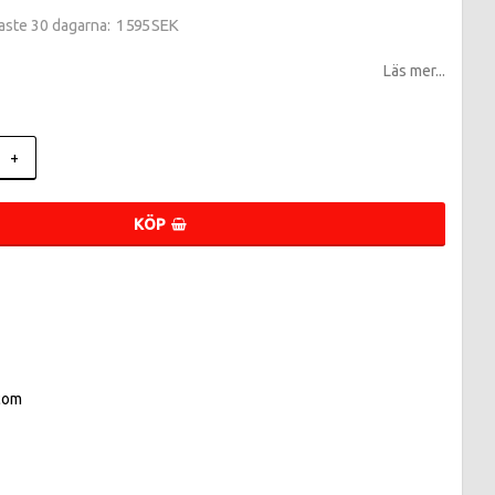
1 595 SEK
naste 30 dagarna
Läs mer...
+
KÖP
com