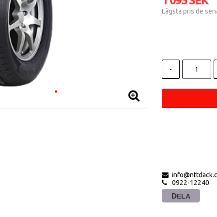
1 095 SEK
Lägsta pris de se
-
info@nttdack.
0922-12240
DELA