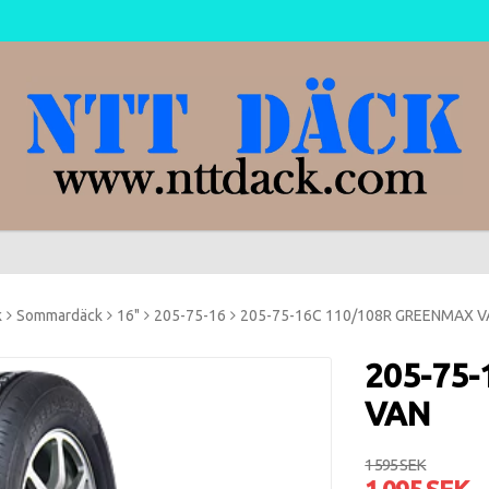
k
Sommardäck
16"
205-75-16
205-75-16C 110/108R GREENMAX V
205-75
VAN
1 595 SEK