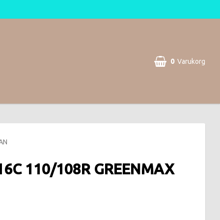
0
Varukorg
AN
-16C 110/108R GREENMAX