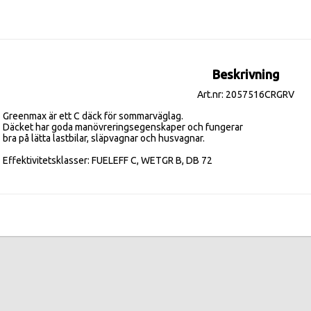
Beskrivning
Art.nr: 2057516CRGRV
Greenmax är ett C däck för sommarväglag. 

Däcket har goda manövreringsegenskaper och fungerar 

bra på lätta lastbilar, släpvagnar och husvagnar.

Effektivitetsklasser: FUELEFF C, WETGR B, DB 72