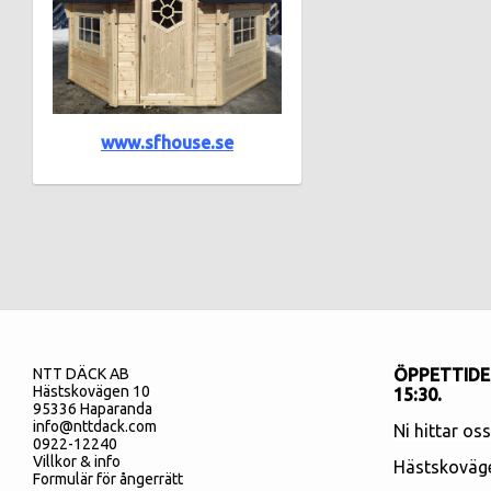
www.sfhouse.se
NTT DÄCK AB
ÖPPETTIDER
Hästskovägen 10
15:30.
95336 Haparanda
info@nttdack.com
Ni hittar os
0922-12240
Villkor & info
Hästskoväg
Formulär för ångerrätt