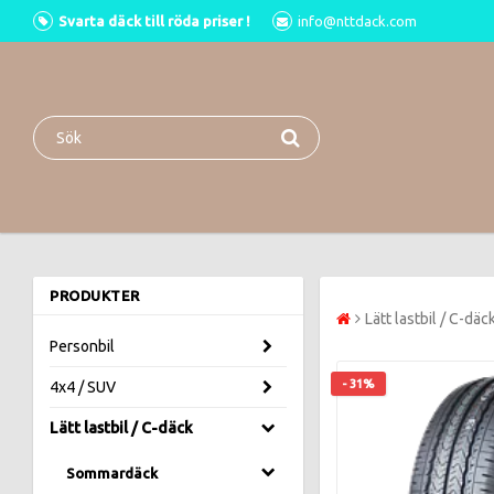
Svarta däck till röda priser !
info@nttdack.com
PRODUKTER
Lätt lastbil / C-däc
Personbil
- 31%
4x4 / SUV
Lätt lastbil / C-däck
Sommardäck