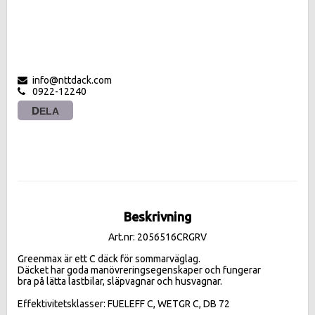
info@nttdack.com
0922-12240
DELA
Beskrivning
Art.nr: 2056516CRGRV
Greenmax är ett C däck för sommarväglag. 

Däcket har goda manövreringsegenskaper och fungerar 

bra på lätta lastbilar, släpvagnar och husvagnar.

Effektivitetsklasser: FUELEFF C, WETGR C, DB 72