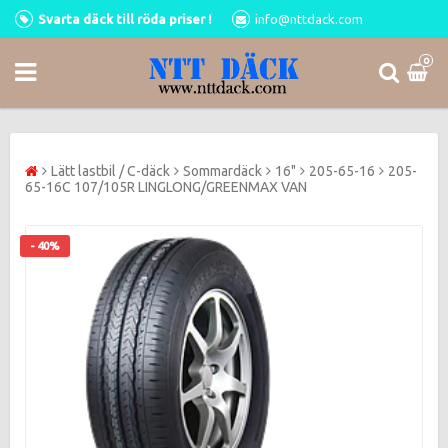
Svarta däck till röda priser !
info@nttdack.com
0
Lätt lastbil / C-däck
Sommardäck
16"
205-65-16
205-
65-16C 107/105R LINGLONG/GREENMAX VAN
- 40%