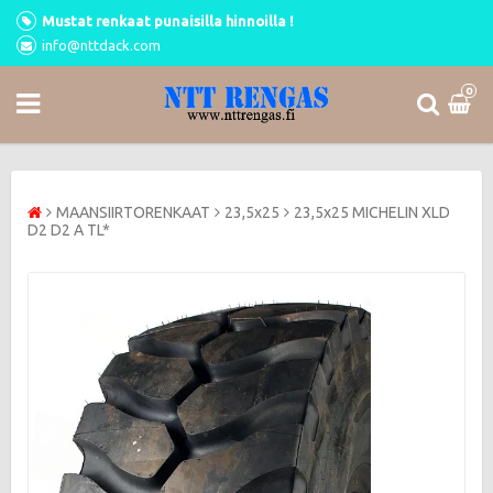
Mustat renkaat punaisilla hinnoilla !
info@nttdack.com
0
MAANSIIRTORENKAAT
23,5x25
23,5x25 MICHELIN XLD
D2 D2 A TL*