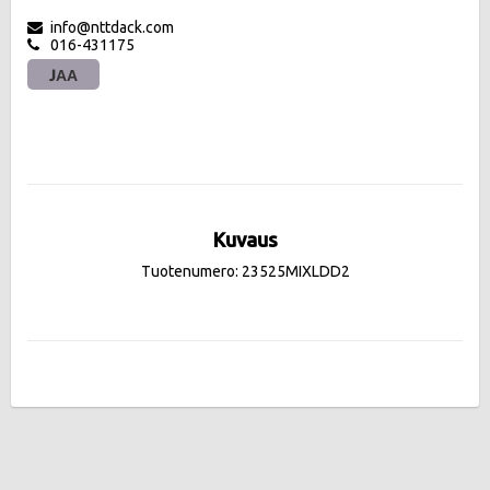
info@nttdack.com
016-431175
JAA
Kuvaus
Tuotenumero: 23525MIXLDD2