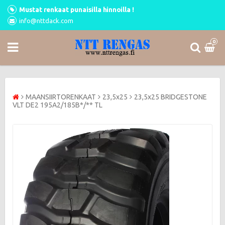
Mustat renkaat punaisilla hinnoilla !
info@nttdack.com
0
MAANSIIRTORENKAAT
23,5x25
23,5x25 BRIDGESTONE
VLT DE2 195A2/185B*/** TL