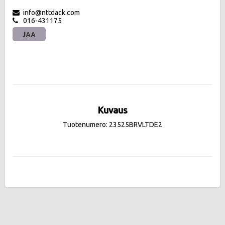
info@nttdack.com
016-431175
JAA
Kuvaus
Tuotenumero: 23525BRVLTDE2