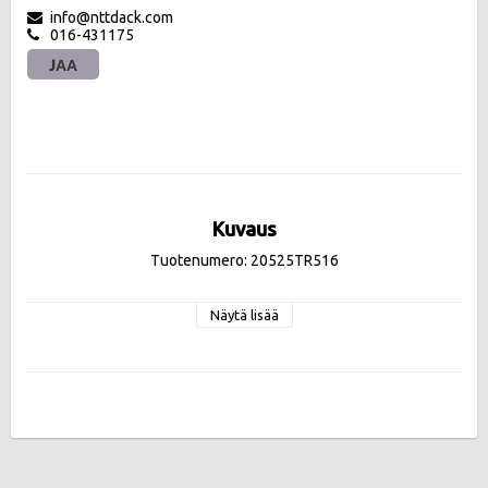
info@nttdack.com
016-431175
JAA
Kuvaus
Tuotenumero: 20525TR516
Näytä lisää