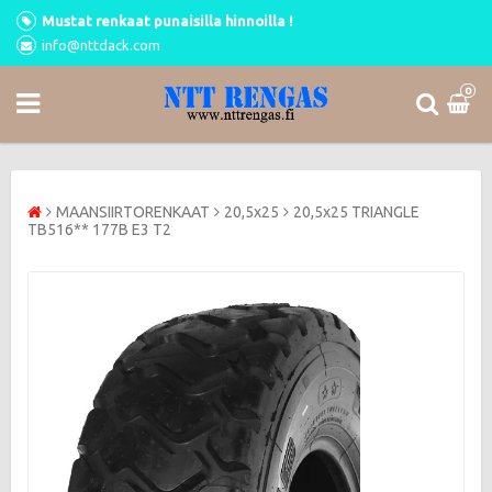
Mustat renkaat punaisilla hinnoilla !
info@nttdack.com
0
MAANSIIRTORENKAAT
20,5x25
20,5x25 TRIANGLE
TB516** 177B E3 T2