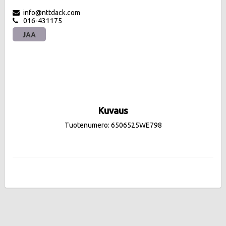
info@nttdack.com
016-431175
JAA
Kuvaus
Tuotenumero: 6506525WE798