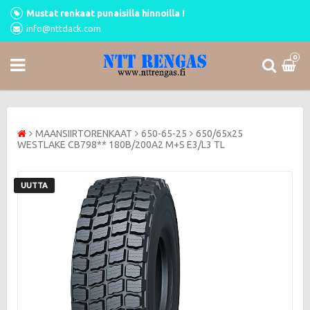
Mustat renkaat punaisilla hinnoilla !
info@nttdack.com
0
MAANSIIRTORENKAAT
650-65-25
650/65x25
WESTLAKE CB798** 180B/200A2 M+S E3/L3 TL
UUTTA