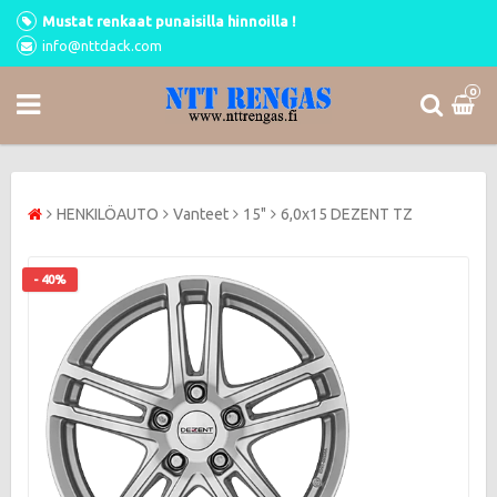
Mustat renkaat punaisilla hinnoilla !
info@nttdack.com
0
HENKILÖAUTO
Vanteet
15"
6,0x15 DEZENT TZ
- 40%