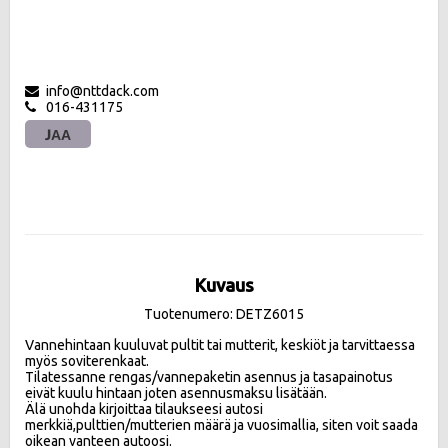
info@nttdack.com
016-431175
JAA
Kuvaus
Tuotenumero: DETZ6015
Vannehintaan kuuluvat pultit tai mutterit, keskiöt ja tarvittaessa 
myös soviterenkaat.

Tilatessanne rengas/vannepaketin asennus ja tasapainotus 
eivät kuulu hintaan joten asennusmaksu lisätään. 

Älä unohda kirjoittaa tilaukseesi autosi 
merkkiä,pulttien/mutterien määrä ja vuosimallia, siten voit saada 
oikean vanteen autoosi. 
