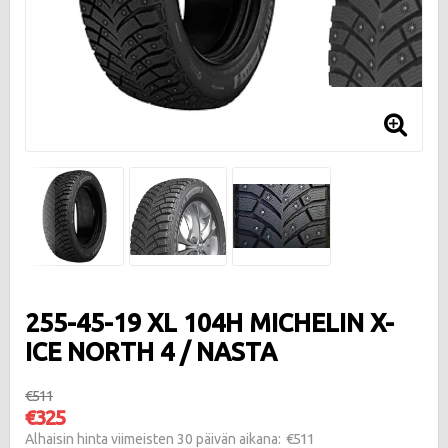
255-45-19 XL 104H MICHELIN X-
ICE NORTH 4 / NASTA
€511
€325
€511
Alhaisin hinta viimeisten 30 päivän aikana