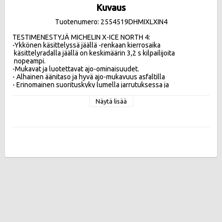
Kuvaus
Tuotenumero: 2554519DHMIXLXIN4
TESTIMENESTYJÄ MICHELIN X-ICE NORTH 4:

-Ykkönen käsittelyssä jäällä -renkaan kierrosaika 

 käsittelyradalla jäällä on keskimäärin 3,2 s kilpailijoita 

 nopeampi.

-Mukavat ja luotettavat ajo-ominaisuudet.

- Alhainen äänitaso ja hyvä ajo-mukavuus asfaltilla 

- Erinomainen suorituskyky lumella jarrutuksessa ja 
kiihdytyksessä

-Tuntuvasti pienempi polttoaineen kulutus verrattuna 
Näytä lisää
edeltäjäänsä.