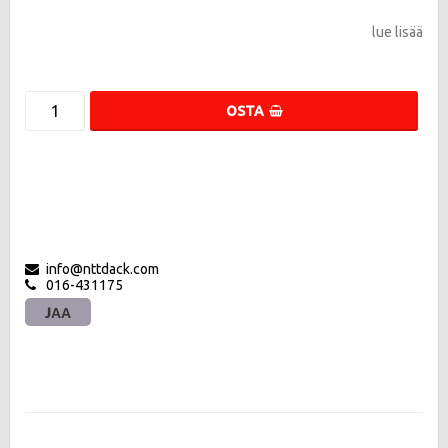
lue lisää
OSTA
info@nttdack.com
016-431175
JAA