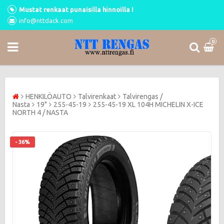
Mustat renkaat punaisilla hinnoilla !
info@nttdack.com
0
HENKILÖAUTO
Talvirenkaat
Talvirengas /
Nasta
19"
255-45-19
255-45-19 XL 104H MICHELIN X-ICE
NORTH 4 / NASTA
- 36%