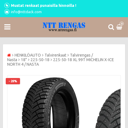
Mustat renkaat punaisilla hinnoilla !
info@nttdack.com
0
HENKILÖAUTO
Talvirenkaat
Talvirengas /
Nasta
18"
225-50-18
225-50-18 XL 99T MICHELIN X-ICE
NORTH 4 / NASTA
- 28%