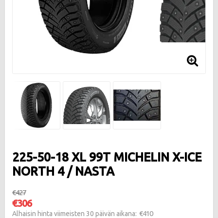
225-50-18 XL 99T MICHELIN X-ICE
NORTH 4 / NASTA
€427
€306
€410
Alhaisin hinta viimeisten 30 päivän aikana