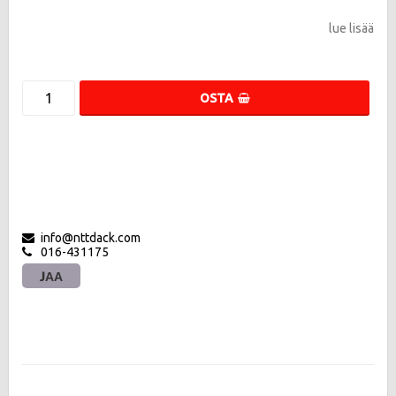
lue lisää
OSTA
info@nttdack.com
016-431175
JAA