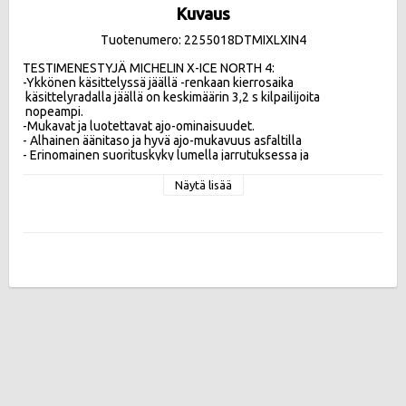
Kuvaus
Tuotenumero: 2255018DTMIXLXIN4
TESTIMENESTYJÄ MICHELIN X-ICE NORTH 4:

-Ykkönen käsittelyssä jäällä -renkaan kierrosaika 

 käsittelyradalla jäällä on keskimäärin 3,2 s kilpailijoita 

 nopeampi.

-Mukavat ja luotettavat ajo-ominaisuudet.

- Alhainen äänitaso ja hyvä ajo-mukavuus asfaltilla 

- Erinomainen suorituskyky lumella jarrutuksessa ja 
kiihdytyksessä

-Tuntuvasti pienempi polttoaineen kulutus verrattuna 
Näytä lisää
edeltäjäänsä.