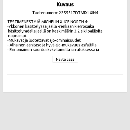
Kuvaus
Tuotenumero: 2255517DTMIXLXIN4
TESTIMENESTYJÄ MICHELIN X-ICE NORTH 4:

-Ykkönen käsittelyssä jäällä -renkaan kierrosaika 

 käsittelyradalla jäällä on keskimäärin 3,2 s kilpailijoita 

 nopeampi.

-Mukavat ja luotettavat ajo-ominaisuudet.

- Alhainen äänitaso ja hyvä ajo-mukavuus asfaltilla 

- Erinomainen suorituskyky lumella jarrutuksessa ja 
kiihdytyksessä

-Tuntuvasti pienempi polttoaineen kulutus verrattuna 
Näytä lisää
edeltäjäänsä.