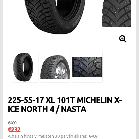
225-55-17 XL 101T MICHELIN X-
ICE NORTH 4 / NASTA
€409
€232
€409
Alhaisin hinta viimeisten 30 päivän aikana