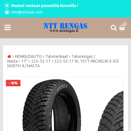
Mustat renkaat punaisilla hinnoilla !
info@nttdack.com
0
HENKILÖAUTO
Talvirenkaat
Talvirengas /
Nasta
17"
225-55-17
225-55-17 XL 101T MICHELIN X-ICE
NORTH 4 / NASTA
- 43%