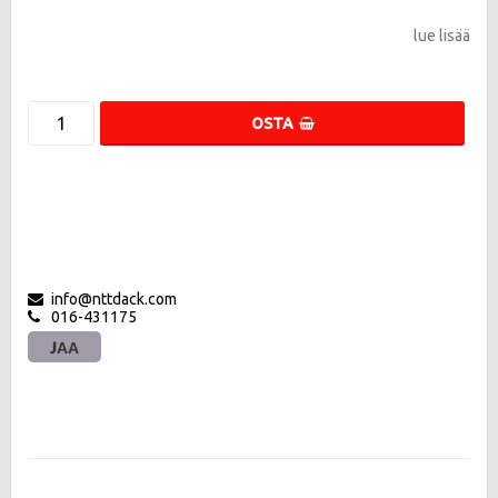
lue lisää
OSTA
info@nttdack.com
016-431175
JAA