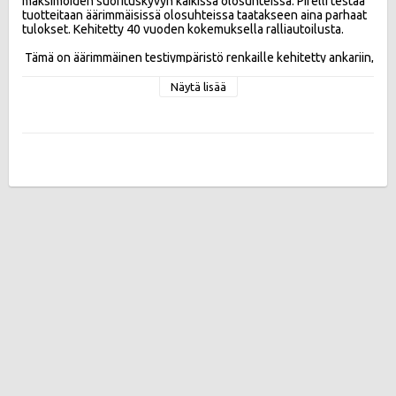
maksimoiden suorituskyvyn kaikissa olosuhteissa. Pirelli testaa 
tuotteitaan äärimmäisissä olosuhteissa taatakseen aina parhaat 
tulokset. Kehitetty 40 vuoden kokemuksella ralliautoilusta. 

 Tämä on äärimmäinen testiympäristö renkaille kehitetty ankariin, 
epätasaisille pinnoille, jäälle ja lumelle. Historia tuo yhteen 
Pirellin ja Rallikilpailun, yli 200 voitettua rallikilpailua.

Näytä lisää
Ominaisuudet:

 - Kaksoiskynnet Kaksinkertaistaa nastan tartuntapinnan koon. 
Parantaa nastojen tunkeutumista jäätyneeseen tienpintaan 
parantaen jääpitoa. 

 - Leveämpi nastatyvi Lisää nastan kestävyyttä Lisää nastan 
vetopitoa ja lyhentää jarrutusmatkaa

 - Suurempi lamellitiheys (jopa +20%)

 - Multi-Link kumiseos 