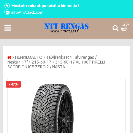
Mustat renkaat punaisilla hinnoilla !
info@nttdack.com
0
HENKILÖAUTO
Talvirenkaat
Talvirengas /
Nasta
17"
215-60-17
215-60-17 XL 100T PIRELLI
SCORPION ICE ZERO 2 / NASTA
- 47%