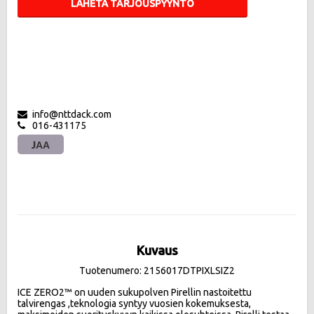
LÄHETÄ TARJOUSPYYNTÖ
info@nttdack.com
016-431175
JAA
Kuvaus
Tuotenumero: 2156017DTPIXLSIZ2
ICE ZERO2™ on uuden sukupolven Pirellin nastoitettu 
talvirengas ,teknologia syntyy vuosien kokemuksesta, 