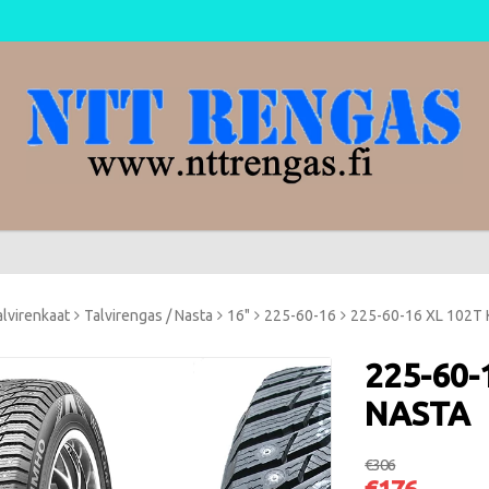
alvirenkaat
Talvirengas / Nasta
16"
225-60-16
225-60-16 XL 102T
225-60-
NASTA
€306