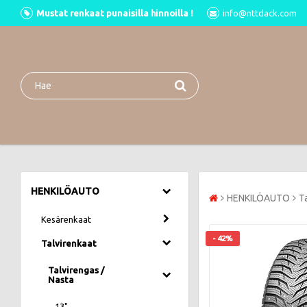
Mustat renkaat punaisilla hinnoilla !
info@nttdack.com
HENKILÖAUTO
HENKILÖAUTO
T
Kesärenkaat
- 42%
Talvirenkaat
Talvirengas /
Nasta
13"