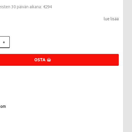
€294
meisten 30 päivän aikana
lue lisää
+
OSTA
com