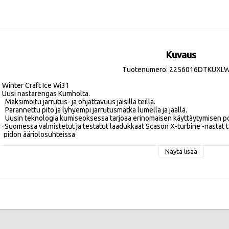
Kuvaus
Tuotenumero: 2256016DTKUXLW
Winter Craft Ice Wi31 

Uusi nastarengas Kumholta. 

  Maksimoitu jarrutus- ja ohjattavuus jäisillä teillä.

  Parannettu pito ja lyhyempi jarrutusmatka lumella ja jäällä.

  Uusin teknologia kumiseoksessa tarjoaa erinomaisen käyttäytymisen pohjoisen talviolosuhteisiin.

◦Suomessa valmistetut ja testatut laadukkaat Scason X-turbine -nastat t
 pidon ääriolosuhteissa
Näytä lisää