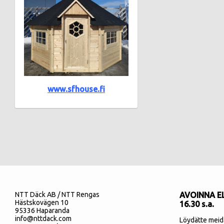
www.sfhouse.fi
NTT Däck AB / NTT Rengas
AVOINNA EL
Hästskovägen 10
16.30 s.a.
95336 Haparanda
info@nttdack.com
Löydätte meid