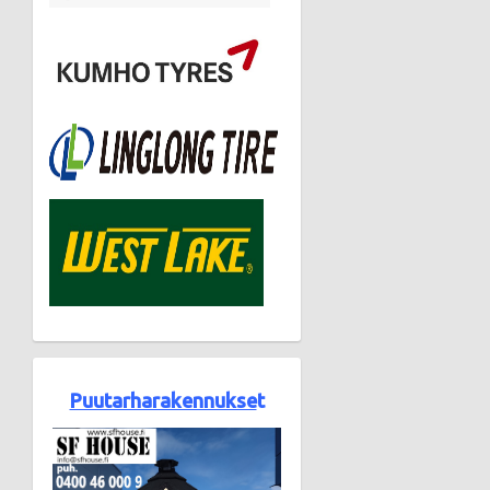
Puutarharakennukse
t