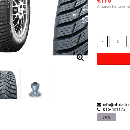
€176
Alhaisin hinta vii
-
info@nttdack.
016-431175
JAA