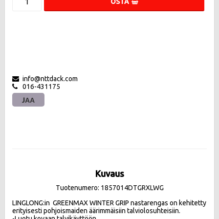
OSTA
info@nttdack.com
016-431175
JAA
Kuvaus
Tuotenumero: 1857014DTGRXLWG
LINGLONG:in  GREENMAX WINTER GRIP nastarengas on kehitetty 
erityisesti pohjoismaiden äärimmäisiin talviolosuhteisiin.

-Luotu kovaan talvikäyttöön
