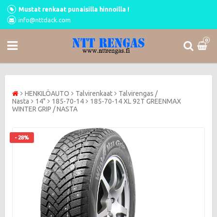
Mustat renkaat punaisilla hinnoilla !
info@nttdack.com
0
HENKILÖAUTO
Talvirenkaat
Talvirengas /
Nasta
14"
185-70-14
185-70-14 XL 92T GREENMAX
WINTER GRIP / NASTA
- 28%