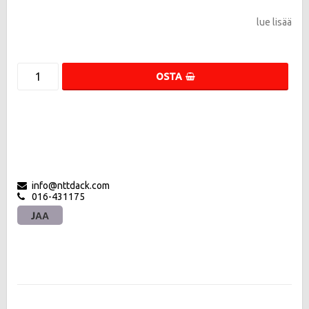
lue lisää
OSTA
info@nttdack.com
016-431175
JAA