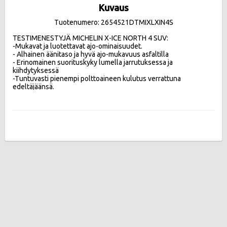
Kuvaus
Tuotenumero: 2654521DTMIXLXIN4S
TESTIMENESTYJÄ MICHELIN X-ICE NORTH 4 SUV:

-Mukavat ja luotettavat ajo-ominaisuudet.

- Alhainen äänitaso ja hyvä ajo-mukavuus asfaltilla 

- Erinomainen suorituskyky lumella jarrutuksessa ja 
kiihdytyksessä

-Tuntuvasti pienempi polttoaineen kulutus verrattuna 
edeltäjäänsä.