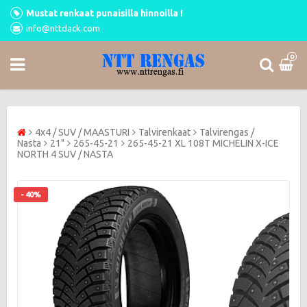
Mustat renkaat punaisilla hinnoilla !
info@nttdack.com
0
4x4 / SUV / MAASTURI
Talvirenkaat
Talvirengas /
Nasta
21"
265-45-21
265-45-21 XL 108T MICHELIN X-ICE
NORTH 4 SUV / NASTA
- 40%