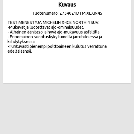
Kuvaus
Tuotenumero: 2754021DTMIXLXIN4S
TESTIMENESTYJÄ MICHELIN X-ICE NORTH 4 SUV:

-Mukavat ja luotettavat ajo-ominaisuudet.

- Alhainen äänitaso ja hyvä ajo-mukavuus asfaltilla 

- Erinomainen suorituskyky lumella jarrutuksessa ja 
kiihdytyksessä

-Tuntuvasti pienempi polttoaineen kulutus verrattuna 
edeltäjäänsä.