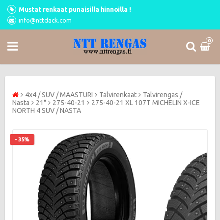
Mustat renkaat punaisilla hinnoilla !
info@nttdack.com
0
4x4 / SUV / MAASTURI
Talvirenkaat
Talvirengas /
Nasta
21"
275-40-21
275-40-21 XL 107T MICHELIN X-ICE
NORTH 4 SUV / NASTA
- 35%