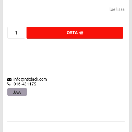
lue lisää
OSTA
info@nttdack.com
016-431175
JAA