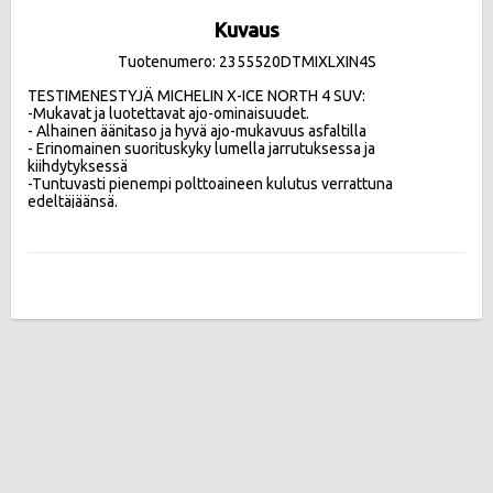
Kuvaus
Tuotenumero: 2355520DTMIXLXIN4S
TESTIMENESTYJÄ MICHELIN X-ICE NORTH 4 SUV:

-Mukavat ja luotettavat ajo-ominaisuudet.

- Alhainen äänitaso ja hyvä ajo-mukavuus asfaltilla 

- Erinomainen suorituskyky lumella jarrutuksessa ja 
kiihdytyksessä

-Tuntuvasti pienempi polttoaineen kulutus verrattuna 
edeltäjäänsä.