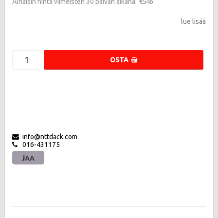
€546
Alhaisin hinta viimeisten 30 päivän aikana
lue lisää
OSTA
info@nttdack.com
016-431175
JAA