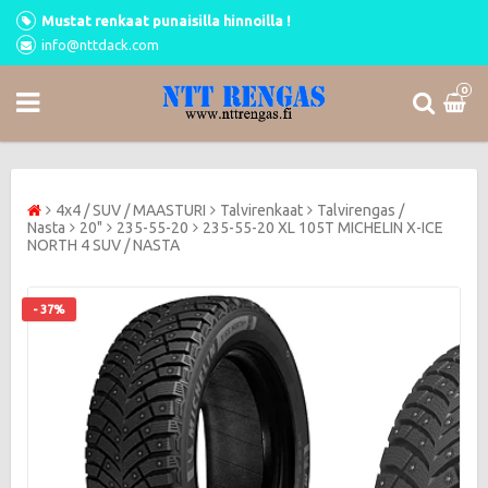
Mustat renkaat punaisilla hinnoilla !
info@nttdack.com
0
4x4 / SUV / MAASTURI
Talvirenkaat
Talvirengas /
Nasta
20"
235-55-20
235-55-20 XL 105T MICHELIN X-ICE
NORTH 4 SUV / NASTA
- 37%