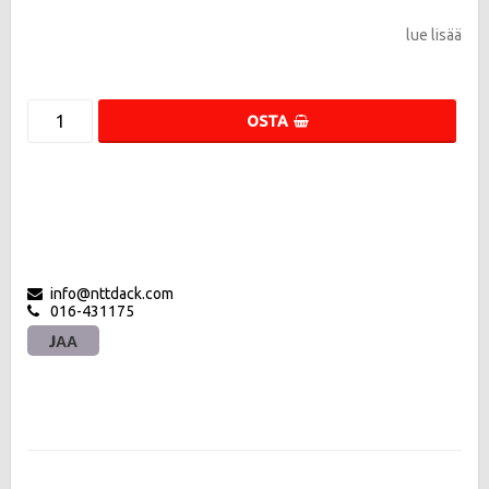
lue lisää
OSTA
info@nttdack.com
016-431175
JAA