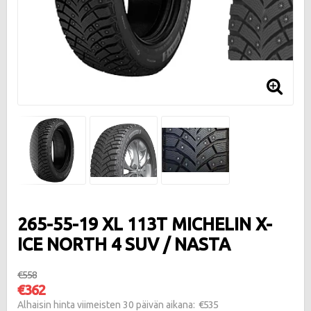
265-55-19 XL 113T MICHELIN X-
ICE NORTH 4 SUV / NASTA
€558
€362
€535
Alhaisin hinta viimeisten 30 päivän aikana