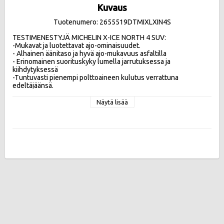
Kuvaus
Tuotenumero: 2655519DTMIXLXIN4S
TESTIMENESTYJÄ MICHELIN X-ICE NORTH 4 SUV:

-Mukavat ja luotettavat ajo-ominaisuudet.

- Alhainen äänitaso ja hyvä ajo-mukavuus asfaltilla 

- Erinomainen suorituskyky lumella jarrutuksessa ja 
kiihdytyksessä

-Tuntuvasti pienempi polttoaineen kulutus verrattuna 
edeltäjäänsä.
Näytä lisää