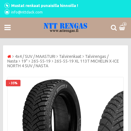
Mustat renkaat punaisilla hinnoilla !
info@nttdack.com
0
4x4 / SUV / MAASTURI
Talvirenkaat
Talvirengas /
Nasta
19"
265-55-19
265-55-19 XL 113T MICHELIN X-ICE
NORTH 4 SUV / NASTA
- 35%