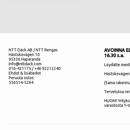
NTT Däck AB / NTT Rengas
AVOINNA EL
Hästskovägen 10
16.30 s.a.
95336 Haparanda
info@nttdack.com
Löydätte meid
016-431175 / +46 92212240
Ehdot & lisätiedot
Hästskovägen
Peruuta ostos
556514-5264
(Sama rakennu
Tervetuloa re
HUOM! Yrityks
varastosta Y-t