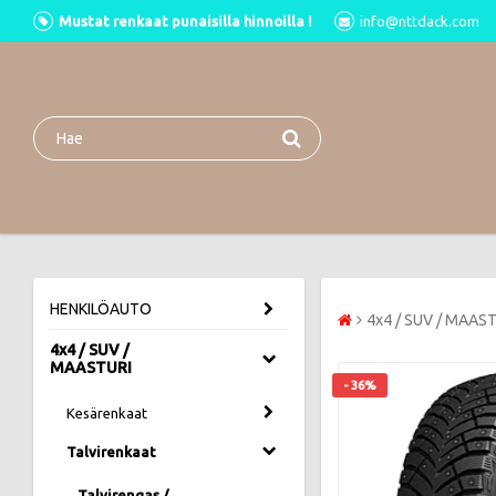
Mustat renkaat punaisilla hinnoilla !
info@nttdack.com
HENKILÖAUTO
4x4 / SUV / MAAS
4x4 / SUV /
MAASTURI
- 36%
Kesärenkaat
Talvirenkaat
Talvirengas /