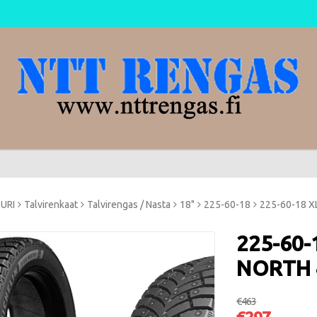
TURI
Talvirenkaat
Talvirengas / Nasta
18"
225-60-18
225-60-18 X
225-60-
NORTH 
€463