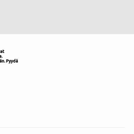
at
a.
än. Pyydä