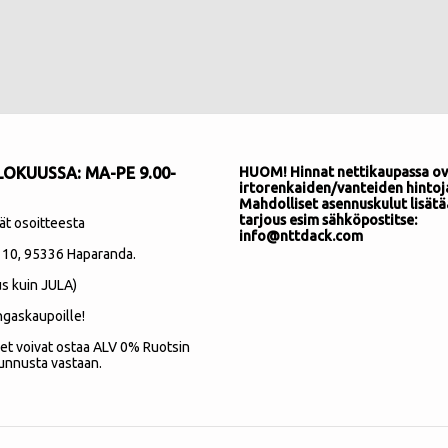
OKUUSSA: MA-PE 9.00-
HUOM! Hinnat nettikaupassa ov
irtorenkaiden/vanteiden hintoj
Mahdolliset asennuskulut lisätä
tarjous esim sähköpostitse:
ät osoitteesta
info@nttdack.com
 10
, 95336 Haparanda.
s kuin JULA)
ngaskaupoille!
et voivat ostaa ALV 0% Ruotsin
unnusta vastaan.