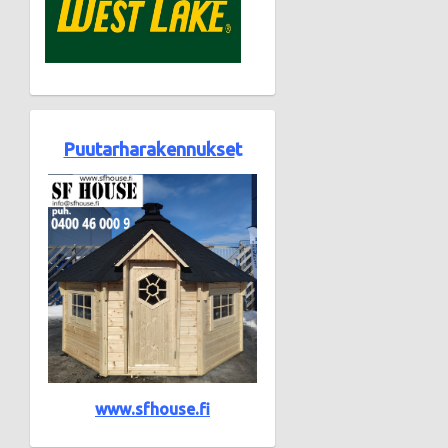
Puutarharakennukse
t
www.sfhouse.fi