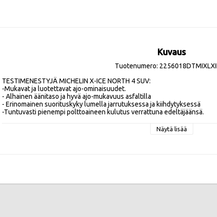
Kuvaus
Tuotenumero: 2256018DTMIXLX
TESTIMENESTYJÄ MICHELIN X-ICE NORTH 4 SUV:

-Mukavat ja luotettavat ajo-ominaisuudet.

- Alhainen äänitaso ja hyvä ajo-mukavuus asfaltilla 

- Erinomainen suorituskyky lumella jarrutuksessa ja kiihdytyksessä

-Tuntuvasti pienempi polttoaineen kulutus verrattuna edeltäjäänsä.
Näytä lisää