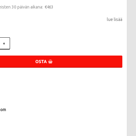
€463
meisten 30 päivän aikana
lue lisää
+
OSTA
com