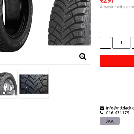
€297
Alhaisin hinta vii
-
info@nttdack.
016-431175
JAA