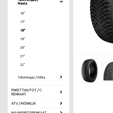
Nasta
16"
17"
18"
19"
20"
21"
22"
Talvirengas / Kitka
PAKETTIAUTOT / C-
RENKAAT
ATV / MÖNKIJÄ
MAANSIIRTORENKAAT